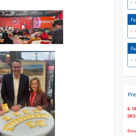
Fa
Fa
Pre
6. 
DES
AM 0
Bera