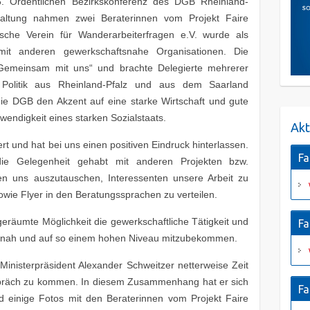
. Ordentlichen Bezirkskonferenz des DGB Rheinland-
staltung nahmen zwei Beraterinnen vom Projekt Faire
ische Verein für Wanderarbeiterfragen e.V. wurde als
mit anderen gewerkschaftsnahe Organisationen. Die
Gemeinsam mit uns“ und brachte Delegierte mehrerer
 Politik aus Rheinland-Pfalz und aus dem Saarland
e DGB den Akzent auf eine starke Wirtschaft und gute
wendigkeit eines starken Sozialstaats.
Akt
rt und hat bei uns einen positiven Eindruck hinterlassen.
Fa
ie Gelegenheit gehabt mit anderen Projekten bzw.
n uns auszutauschen, Interessenten unsere Arbeit zu
owie Flyer in den Beratungssprachen zu verteilen.
eräumte Möglichkeit die gewerkschaftliche Tätigkeit und
Fa
so nah und auf so einem hohen Niveau mitzubekommen.
inisterpräsident Alexander Schweitzer netterweise Zeit
espräch zu kommen. In diesem Zusammenhang hat er sich
Fa
und einige Fotos mit den Beraterinnen vom Projekt Faire