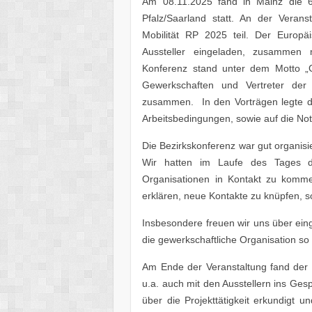
Am 08.11.2025 fand in Mainz die 6
Pfalz/Saarland statt. An der Veran
Mobilität RP 2025 teil. Der Europä
Aussteller eingeladen, zusammen 
Konferenz stand unter dem Motto „
Gewerkschaften und Vertreter der
zusammen. In den Vorträgen legte di
Arbeitsbedingungen, sowie auf die Not
Die Bezirkskonferenz war gut organisie
Wir hatten im Laufe des Tages d
Organisationen in Kontakt zu komme
erklären, neue Kontakte zu knüpfen, s
Insbesondere freuen wir uns über eing
die gewerkschaftliche Organisation 
Am Ende der Veranstaltung fand der M
u.a. auch mit den Ausstellern ins G
über die Projekttätigkeit erkundigt 