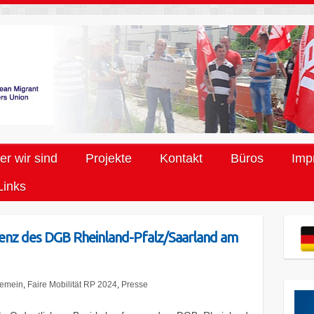
r wir sind
Projekte
Kontakt
Büros
Imp
Links
renz des DGB Rheinland-Pfalz/Saarland am
gemein
,
Faire Mobilität RP 2024
,
Presse