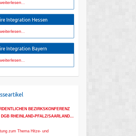
weiterlesen...
ire Integration Hessen
weiterlesen...
ire Integration Bayern
weiterlesen...
sseartikel
ORDENTLICHEN BEZIRKSKONFERENZ
 DGB RHEINLAND-PFALZ/SAARLAND
8.11.2025 IN MAINZ
tung zum Thema Hitze- und