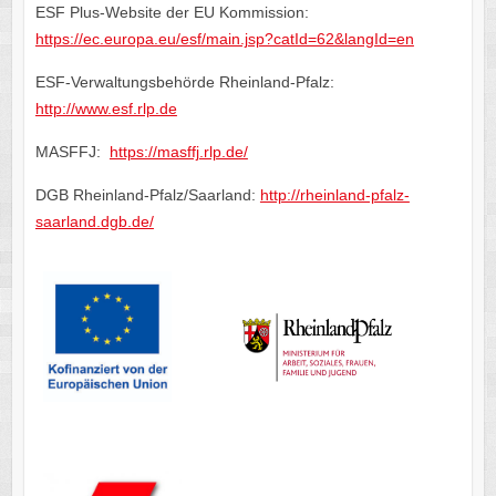
ESF Plus-Website der EU Kommission:
https://ec.europa.eu/esf/main.jsp?catId=62&langId=en
ESF-Verwaltungsbehörde Rheinland-Pfalz:
http://www.esf.rlp.de
MASFFJ:
https://masffj.rlp.de/
DGB Rheinland-Pfalz/Saarland:
http://rheinland-pfalz-
saarland.dgb.de/