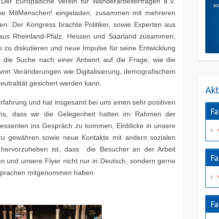
. Der Europäische Verein für Wanderarbeiterfragen e.V.
esse MitMenschen! eingeladen, zusammen mit mehreren
ten. Der Kongress brachte Politiker, sowie Experten aus
t aus Rheinland-Pfalz, Hessen und Saarland zusammen,
s zu diskutieren und neue Impulse für seine Entwicklung
die Suche nach einer Antwort auf die Frage, wie die
 von Veränderungen wie Digitalisierung, demografischem
tralität gesichert werden kann.
Akt
rfahrung und hat insgesamt bei uns einen sehr positiven
Fa
 uns, dass wir die Gelegenheit hatten im Rahmen der
eressenten ins Gespräch zu kommen, Einblicke in unsere
zu gewähren sowie neue Kontakte mit andern sozialen
v hervorzuheben ist, dass die Besucher an der Arbeit
Fa
en und unsere Flyer nicht nur in Deutsch, sondern gerne
 Sprachen mitgenommen haben.
Fa