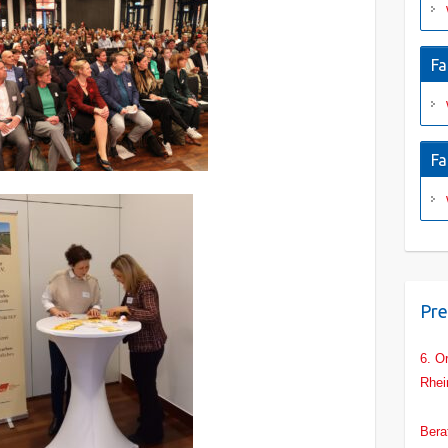
Fa
Fa
Pre
6. O
Rhei
Main
Bera