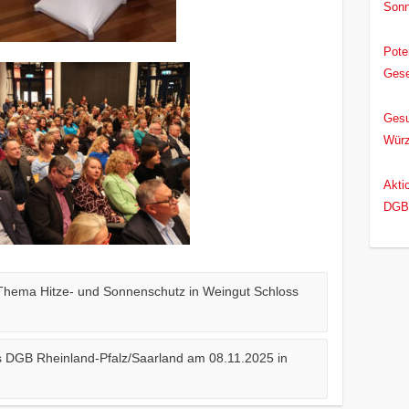
Sonn
Pote
Gese
für 
Gesu
Würz
Akti
DGB 
Arbe
RLP/
Thema Hitze- und Sonnenschutz in Weingut Schloss
es DGB Rheinland-Pfalz/Saarland am 08.11.2025 in