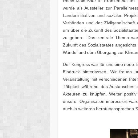
Rhein-Main-Saar in Frankenthal teil
wurde als Aussteller zur Parallelm
Landesinitiativen und sozialen Projek
Verbänden und der Zivilgesellschaf
um über die Zukunft des Sozialstaate
zu geben. Das zentrale Thema war 
Zukunft des Sozialstaates angesichts
Wandel und dem Übergang zur Klimaneu
Der Kongress war für uns eine neue E
Eindruck hinterlassen. Wir freuen
Veranstaltung mit verschiedenen Int
Tätigkeit während des Austausches 
Akteuren zu knüpfen. Weiter positi
unserer Organisation interessiert war
auch in weiteren beratungssprachen