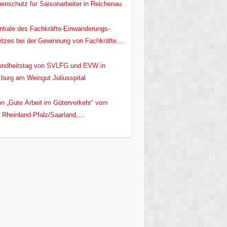
enschutz für Saisonarbeiter in Reichenau
ntiale des Fachkräfte-Einwanderungs-
tzes bei der Gewinnung von Fachkräften
den deutschen Hochbau
ndheitstag von SVLFG und EVW in
burg am Weingut Juliusspital
on „Gute Arbeit im Güterverkehr“ vom
Rheinland-Pfalz/Saarland,
itsminister Alexander Schweitzer /MASTD
 und EVW e.V.