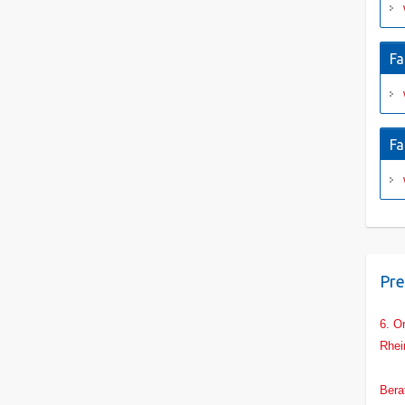
Fa
Fa
Pre
6. O
Rhei
Main
Bera