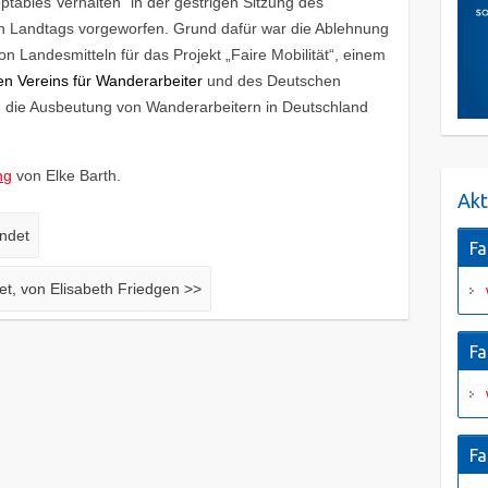
tables Verhalten“ in der gestrigen Sitzung des
 Landtags vorgeworfen. Grund dafür war die Ablehnung
n Landesmitteln für das Projekt „Faire Mobilität“, einem
n Vereins für Wanderarbeiter
und des Deutschen
 die Ausbeutung von Wanderarbeitern in Deutschland
ng
von Elke Barth.
Akt
ndet
Fa
et, von Elisabeth Friedgen
>>
Fa
Fa