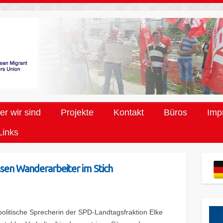
r wir sind
Projekte
Kontakt
Büros
Imp
Links
sen Wanderarbeiter im Stich
politische Sprecherin der SPD-Landtagsfraktion Elke