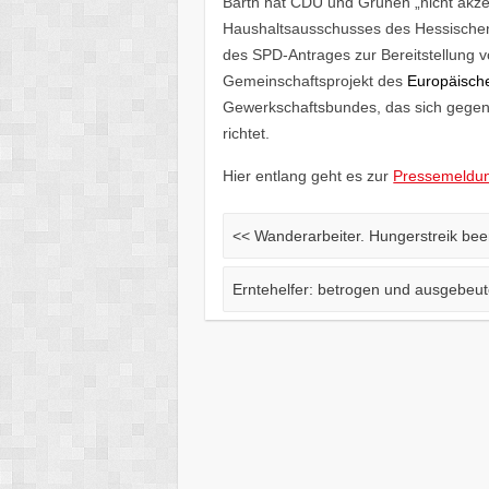
Barth hat CDU und Grünen „nicht akzep
Haushaltsausschusses des Hessischen
des SPD-Antrages zur Bereitstellung vo
Gemeinschaftsprojekt des
Europäische
Gewerkschaftsbundes, das sich gegen
richtet.
Hier entlang geht es zur
Pressemeldu
<<
Wanderarbeiter. Hungerstreik bee
Erntehelfer: betrogen und ausgebeut