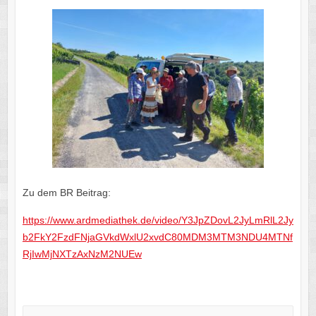
Zu dem BR Beitrag:
https://www.ardmediathek.de/video/Y3JpZDovL2JyLmRlL2Jy
b2FkY2FzdFNjaGVkdWxlU2xvdC80MDM3MTM3NDU4MTNf
RjIwMjNXTzAxNzM2NUEw