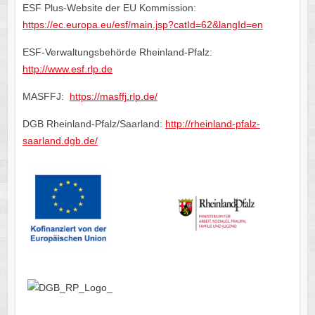
ESF Plus-Website der EU Kommission:
https://ec.europa.eu/esf/main.jsp?catId=62&langId=en
ESF-Verwaltungsbehörde Rheinland-Pfalz:
http://www.esf.rlp.de
MASFFJ:
https://masffj.rlp.de/
DGB Rheinland-Pfalz/Saarland:
http://rheinland-pfalz-
saarland.dgb.de/