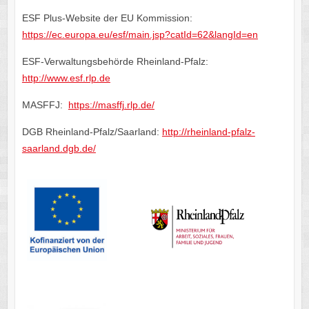
ESF Plus-Website der EU Kommission:
https://ec.europa.eu/esf/main.jsp?catId=62&langId=en
ESF-Verwaltungsbehörde Rheinland-Pfalz:
http://www.esf.rlp.de
MASFFJ:
https://masffj.rlp.de/
DGB Rheinland-Pfalz/Saarland:
http://rheinland-pfalz-
saarland.dgb.de/