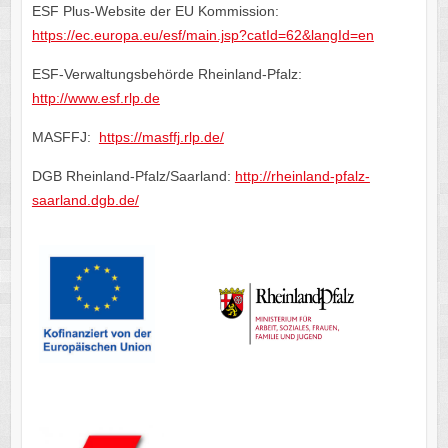
ESF Plus-Website der EU Kommission:
https://ec.europa.eu/esf/main.jsp?catId=62&langId=en
ESF-Verwaltungsbehörde Rheinland-Pfalz:
http://www.esf.rlp.de
MASFFJ:
https://masffj.rlp.de/
DGB Rheinland-Pfalz/Saarland:
http://rheinland-pfalz-
saarland.dgb.de/