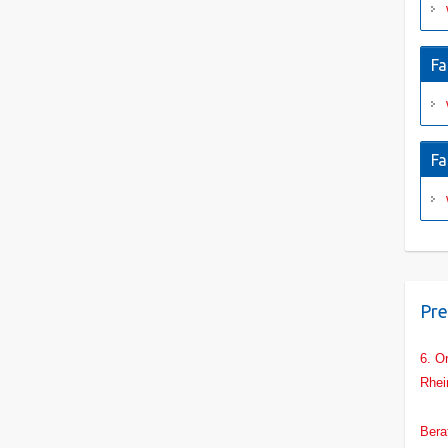
Fa
Fa
Pre
6. O
Rhei
Main
Bera