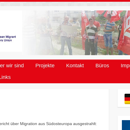
r wir sind
Projekte
Kontakt
Büros
Imp
Links
richt über Migration aus Südosteuropa ausgestrahlt: