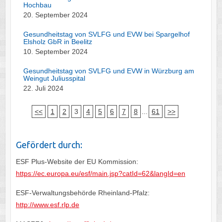
Hochbau
20. September 2024
Gesundheitstag von SVLFG und EVW bei Spargelhof
Elsholz GbR in Beelitz
10. September 2024
Gesundheitstag von SVLFG und EVW in Würzburg am
Weingut Juliusspital
22. Juli 2024
<<
1
2
3
4
5
6
7
8
...
61
>>
Gefördert durch:
ESF Plus-Website der EU Kommission:
https://ec.europa.eu/esf/main.jsp?catId=62&langId=en
ESF-Verwaltungsbehörde Rheinland-Pfalz:
http://www.esf.rlp.de