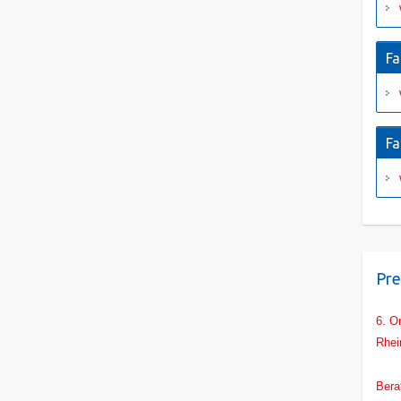
Fa
Fa
Pre
6. O
Rhei
Main
Bera