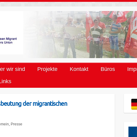
r wir sind
Projekte
Kontakt
Büros
Imp
Links
sbeutung der migrantischen
emein
,
Presse