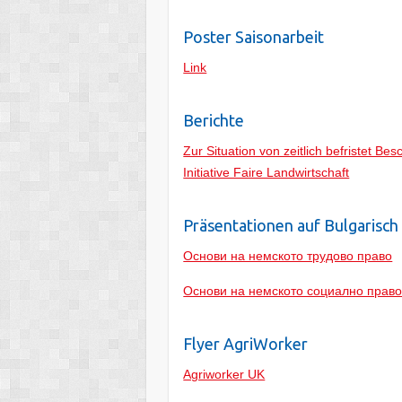
Poster Saisonarbeit
Link
Berichte
Zur Situation von zeitlich befristet Be
Initiative Faire Landwirtschaft
Präsentationen auf Bulgarisch
Основи на немското трудово право
Основи на немското социално право 
Flyer AgriWorker
Agriworker UK