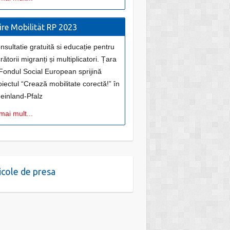
ire Mobilität RP 2023
nsultatie gratuită si educație pentru
rătorii migranți și multiplicatori. Țara
 Fondul Social European sprijină
oiectul “Crează mobilitate corectă!” în
einland-Pfalz
mai mult...
icole de presa