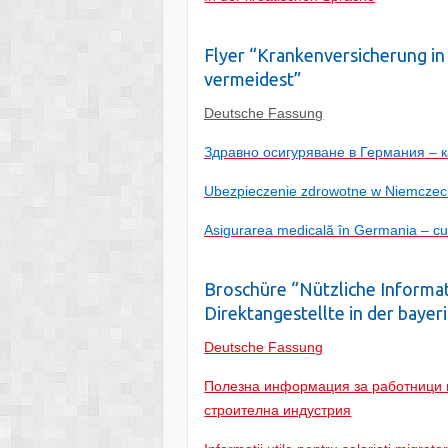
Flyer “Krankenversicherung in
vermeidest”
Deutsche Fassung
Здравно осигуряване в Германия – к
Ubezpieczenie zdrowotne w Niemczech
Asigurarea medicală în Germania – cum 
Broschüre “Nützliche Informa
Direktangestellte in der bayer
Deutsche Fassung
Полезна информация за работници и
строителна индустрия