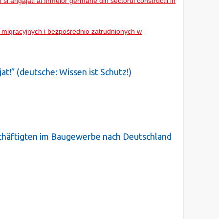
ri si angajati ai firmelor germane din sectorul constructii in
 migracyjnych i bezpośrednio zatrudnionych w
jat!” (deutsche: Wissen ist Schutz!)
chäftigten im Baugewerbe nach Deutschland