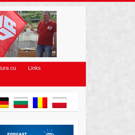
tura cu
Links