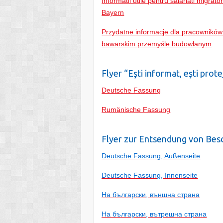
Informatii utile pentru salariati migrato
Bayern
Przydatne informacje dla pracowników
bawarskim przemyśle budowlanym
Flyer “Eşti informat, eşti prote
Deutsche Fassung
Rumänische Fassung
Flyer zur Entsendung von Bes
Deutsche Fassung, Außenseite
Deutsche Fassung, Innenseite
На български, външна страна
На български, вътрешна страна