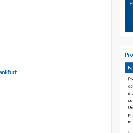
Pro
Fa
rankfurt
Pr
obi
mun
ce
Un
pe
mu