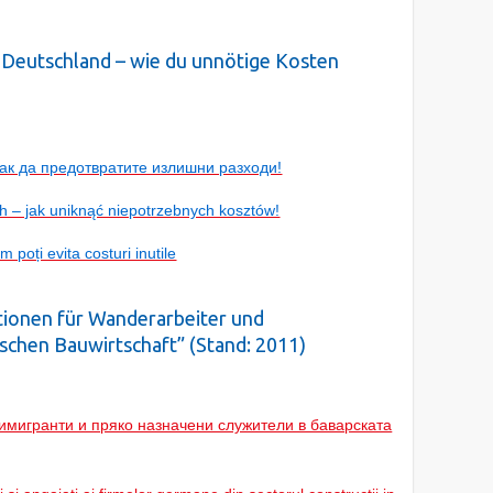
 Deutschland – wie du unnötige Kosten
ак да предотвратите излишни разходи!
 – jak uniknąć niepotrzebnych kosztów!
poți evita costuri inutile
tionen für Wanderarbeiter und
ischen Bauwirtschaft” (Stand: 2011)
мигранти и пряко назначени служители в баварската