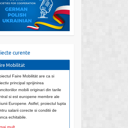
iecte curente
ire Mobilität
oiectul Faire Mobilität are ca si
ectiv principal sprijinirea
citoriilor mobili originari din tarile
ntral si est europene membre ale
iunii Europene. Astfel, proiectul lupta
ntru salarii corecte si conditii de
nca echitabile.
mai mult...