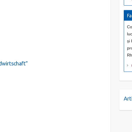
Fa
Co
luc
și
pr
Rh
dwirtschaft”
Art