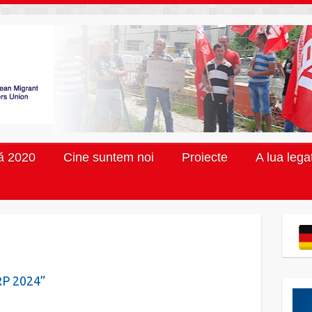
ă 2020
Cine suntem noi
Proiecte
A lua lega
 RP 2024”