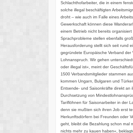
Schlachthofarbeiter, die in einem fe
solche illegal beschäftigten Arbeitsmi
droht – wie auch im Falle eines Arbeit
Gewerkschaft können diese Wanderarbe
einem Betrieb nicht bereits organisiert 
Sprachprobleme stellen ebenfalls groß
Herausforderung stellt sich seit rund 
gegründete Europäische Verband der 
Lohnanspruch. Wir gehen unterschiedsl
oder illegal ist«, meint der Geschäfts
1500 Verbandsmitglieder stammen aus
kommen Ungarn, Bulgaren und Türken.
Entsende- und Saisonkräfte direkt an ih
Durchsetzung von Mindestlohnansprü
Tariflöhnen für Saisonarbeiter in der L
denn sie mußten sich ihren Job erst teu
Herkunftsdörfern bei Freunden oder 
geht, bleibt die Bezahlung schon mal 
nichts mehr zu kauen haben«, beklagt