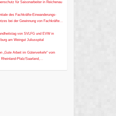
enschutz für Saisonarbeiter in Reichenau
ntiale des Fachkräfte-Einwanderungs-
tzes bei der Gewinnung von Fachkräften
den deutschen Hochbau
ndheitstag von SVLFG und EVW in
burg am Weingut Juliusspital
on „Gute Arbeit im Güterverkehr“ vom
Rheinland-Pfalz/Saarland,
itsminister Alexander Schweitzer /MASTD
 und EVW e.V.