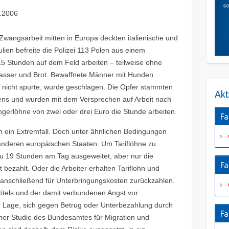
8.2006
Zwangsarbeit mitten in Europa deckten italienische und
pulien befreite die Polizei 113 Polen aus einem
 15 Stunden auf dem Feld arbeiten – teilweise ohne
asser und Brot. Bewaffnete Männer mit Hunden
 nicht spurte, wurde geschlagen. Die Opfer stammten
Akt
ns und wurden mit dem Versprechen auf Arbeit nach
ungerlöhne von zwei oder drei Euro die Stunde arbeiten.
Fa
lich ein Extremfall. Doch unter ähnlichen Bedingungen
 anderen europäischen Staaten. Um Tariflöhne zu
 zu 19 Stunden am Tag ausgeweitet, aber nur die
Fa
t bezahlt. Oder die Arbeiter erhalten Tariflohn und
anschließend für Unterbringungskosten zurückzahlen.
titels und der damit verbundenen Angst vor
r Lage, sich gegen Betrug oder Unterbezahlung durch
Fa
iner Studie des Bundesamtes für Migration und