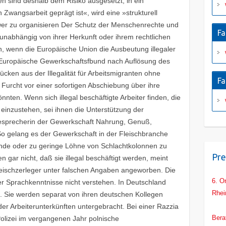
ten sind deshalb dem Risiko ausgesetzt, in ein
 Zwangsarbeit geprägt ist«, wird eine »strukturell
wer zu organisieren Der Schutz der Menschenrechte und
Fa
 unabhängig von ihrer Herkunft oder ihrem rechtlichen
en, wenn die Europäische Union die Ausbeutung illegaler
e Europäische Gewerkschaftsfbund nach Auflösung des
rücken aus der Illegalität für Arbeitsmigranten ohne
Fa
 Furcht vor einer sofortigen Abschiebung über ihre
ten. Wenn sich illegal beschäftigte Arbeiter finden, die
e einzustehen, sei ihnen die Unterstützung der
ssesprecherin der Gewerkschaft Nahrung, Genuß,
So gelang es der Gewerkschaft in der Fleischbranche
nde oder zu geringe Löhne von Schlachtkolonnen zu
Pre
n gar nicht, daß sie illegal beschäftigt werden, meint
eischzerleger unter falschen Angaben angeworben. Die
6. O
r Sprachkenntnisse nicht verstehen. In Deutschland
Rhei
Sie werden separat von ihren deutschen Kollegen
Main
der Arbeiterunterkünften untergebracht. Bei einer Razzia
Bera
Polizei im vergangenen Jahr polnische