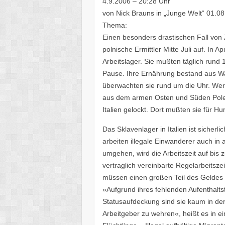
4.9.2006 – 20:28 Uhr
von Nick Brauns in „Junge Welt“ 01.0
Thema:
Einen besonders drastischen Fall von 
polnische Ermittler Mitte Juli auf. In A
Arbeitslager. Sie mußten täglich rund
Pause. Ihre Ernährung bestand aus W
überwachten sie rund um die Uhr. Wer
aus dem armen Osten und Süden Pole
Italien gelockt. Dort mußten sie für H
Das Sklavenlager in Italien ist sicher
arbeiten illegale Einwanderer auch in
umgehen, wird die Arbeitszeit auf bis
vertraglich vereinbarte Regelarbeitszei
müssen einen großen Teil des Geldes 
»Aufgrund ihres fehlenden Aufenthalts
Statusaufdeckung sind sie kaum in de
Arbeitgeber zu wehren«, heißt es in e