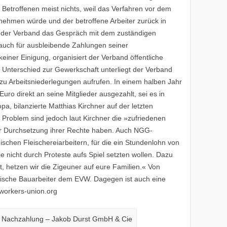
n Betroffenen meist nichts, weil das Verfahren vor dem
h nehmen würde und der betroffene Arbeiter zurück in
t der Verband das Gespräch mit dem zuständigen
auch für ausbleibende Zahlungen seiner
iner Einigung, organisiert der Verband öffentliche
Im Unterschied zur Gewerkschaft unterliegt der Verband
t zu Arbeitsniederlegungen aufrufen. In einem halben Jahr
uro direkt an seine Mitglieder ausgezahlt, sei es in
a, bilanzierte Matthias Kirchner auf der letzten
 Problem sind jedoch laut Kirchner die »zufriedenen
er Durchsetzung ihrer Rechte haben. Auch NGG-
schen Fleischereiarbeitern, für die ein Stundenlohn von
sie nicht durch Proteste aufs Spiel setzten wollen. Dazu
t, hetzen wir die Zigeuner auf eure Familien.« Von
ische Bauarbeiter dem EVW. Dagegen ist auch eine
workers-union.org
 Nachzahlung – Jakob Durst GmbH & Cie