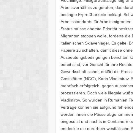
Flüchtlinge. »Illegal aufhältige Migran
Arbeitsverhältnis zu geraten, das durch
bedingte Erpreßbarkeit« beklagt. Sch
Arbeitsstandards für Arbeitsmigranten
Status müsse oberste Priorität besitz
Migranten stoppen wolle, forderte di
italienischen Sklavenlager. Es gelte, B
Papiere zu schaffen, damit diese ohne
Ausbeutungsbedingungen berichten könn
bereit sind, vor Gericht für ihre Recht
Gewerkschaft sicher, erklärt die Pre
Gaststätten (NGG), Karin Vladimirov. 
mehrfach erfolgreich, gegen ausstehe
prozessieren. Doch viele Illegale wüßte
Vladimirov. So würden in Rumänien Fl
Verträge können sie aufgrund fehlende
werden ihnen die Pässe abgenommen. 
eingesetzt und nachts in Containern o
entdeckte die nordrhein-westfälische 