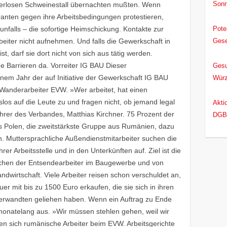
Sonn
nsterlosen Schweinestall übernachten mußten. Wenn
granten gegen ihre Arbeitsbedingungen protestieren,
sunfalls – die sofortige Heimschickung. Kontakte zur
Pote
iter nicht aufnehmen. Und falls die Gewerkschaft in
Gese
ist, darf sie dort nicht von sich aus tätig werden.
für 
e Barrieren da. Vorreiter IG BAU Dieser
Gesu
einem Jahr der auf Initiative der Gewerkschaft IG BAU
Würz
Wanderarbeiter EVW. »Wer arbeitet, hat einen
os auf die Leute zu und fragen nicht, ob jemand legal
Akti
führer des Verbandes, Matthias Kirchner. 75 Prozent der
DGB 
 Polen, die zweitstärkste Gruppe aus Rumänien, dazu
Arbe
 Muttersprachliche Außendienstmitarbeiter suchen die
RLP/
rer Arbeitsstelle und in den Unterkünften auf. Ziel ist die
chen der Entsendearbeiter im Baugewerbe und von
andwirtschaft. Viele Arbeiter reisen schon verschuldet an,
er mit bis zu 1500 Euro erkaufen, die sie sich in ihren
Verwandten geliehen haben. Wenn ein Auftrag zu Ende
monatelang aus. »Wir müssen stehlen gehen, weil wir
en sich rumänische Arbeiter beim EVW. Arbeitsgerichte