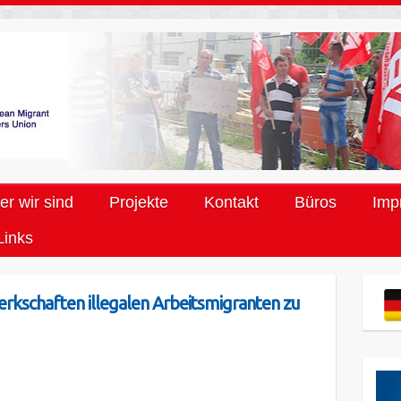
r wir sind
Projekte
Kontakt
Büros
Imp
Links
rkschaften illegalen Arbeitsmigranten zu