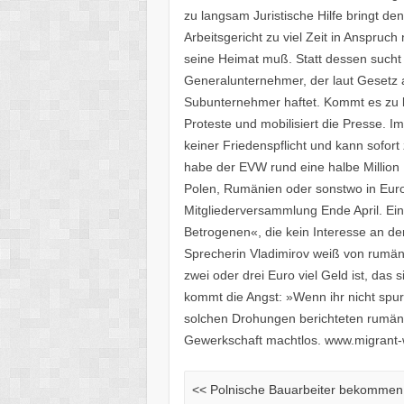
zu langsam Juristische Hilfe bringt de
Arbeitsgericht zu viel Zeit in Anspruc
seine Heimat muß. Statt dessen such
Generalunternehmer, der laut Gesetz 
Subunternehmer haftet. Kommt es zu ke
Proteste und mobilisiert die Presse. 
keiner Friedenspflicht und kann sofor
habe der EVW rund eine halbe Million E
Polen, Rumänien oder sonstwo in Europ
Mitgliederversammlung Ende April. Ein
Betrogenen«, die kein Interesse an d
Sprecherin Vladimirov weiß von rumäni
zwei oder drei Euro viel Geld ist, das 
kommt die Angst: »Wenn ihr nicht spur
solchen Drohungen berichteten rumän
Gewerkschaft machtlos. www.migrant-
<<
Polnische Bauarbeiter bekommen