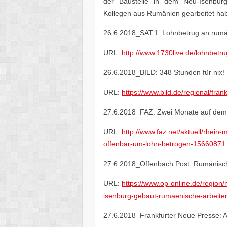
der Baustelle in dem Neu-Isenbur
Kollegen aus Rumänien gearbeitet ha
26.6.2018_SAT.1: Lohnbetrug an rumä
URL:
http://www.1730live.de/lohnbetr
26.6.2018_BILD: 348 Stunden für nix!
URL:
https://www.bild.de/regional/fra
27.6.2018_FAZ: Zwei Monate auf dem B
URL:
http://www.faz.net/aktuell/rhei
offenbar-um-lohn-betrogen-15660871
27.6.2018_Offenbach Post: Rumänische
URL:
https://www.op-online.de/regio
isenburg-gebaut-rumaenische-arbeiter
27.6.2018_Frankfurter Neue Presse: Ar