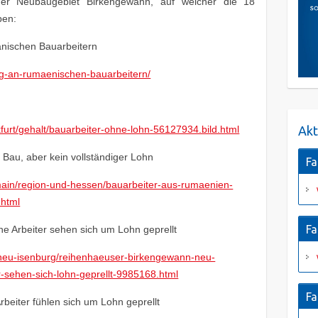
ger Neubaugebiet Birkengewann, auf welcher die 18
ben:
nischen Bauarbeitern
ug-an-rumaenischen-bauarbeitern/
nkfurt/gehalt/bauarbeiter-ohne-lohn-56127934.bild.html
Akt
au, aber kein vollständiger Lohn
Fa
n-main/region-und-hessen/bauarbeiter-aus-rumaenien-
.html
Fa
 Arbeiter sehen sich um Lohn geprellt
n/neu-isenburg/reihenhaeuser-birkengewann-neu-
-sehen-sich-lohn-geprellt-9985168.html
Fa
beiter fühlen sich um Lohn geprellt