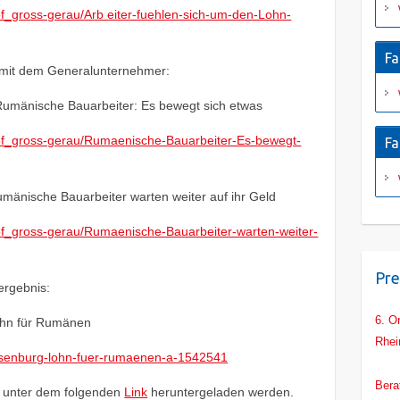
_of_gross-gerau/Arb eiter-fuehlen-sich-um-den-Lohn-
Fa
mit dem Generalunternehmer:
Rumänische Bauarbeiter: Es bewegt sich etwas
e_of_gross-gerau/Rumaenische-Bauarbeiter-Es-bewegt-
Fa
mänische Bauarbeiter warten weiter auf ihr Geld
e_of_gross-gerau/Rumaenische-Bauarbeiter-warten-weiter-
Pre
ergebnis:
6. O
ohn für Rumänen
Rhei
u-isenburg-lohn-fuer-rumaenen-a-1542541
Main
Bera
F unter dem folgenden
Link
heruntergeladen werden.