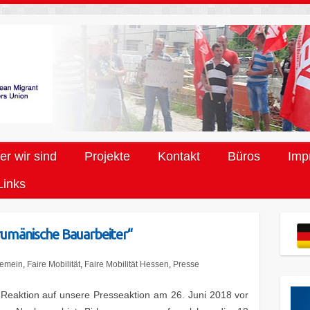
r wir sind
Projekte
Kontakt
Büros
Imp
Links
rumänische Bauarbeiter“
gemein
,
Faire Mobilität
,
Faire Mobilität Hessen
,
Presse
 Reaktion auf unsere Presseaktion am 26. Juni 2018 vor