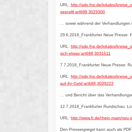
URL:
http://sdp.fnp.de/lokales/kreise
geprellt;art688,3029300
… sowie während der Verhandlungen 
29.6.2018_Frankfurter Neue Presse: 
URL:
http://sdp.fnp.de/lokales/kreis
sich-etwas;art688,3031511
7.7.2018_Frankfurter Neue Presse: Ru
URL:
http://sdp.fnp.de/lokales/kreis
auf-ihr-Geld;art688,3039223
… und Bericht über das Verhandlungs
12.7.2018_Frankfurter Rundschau: L
URL:
http://www.fr.de/rhein-main/ne
Den Pressespiegel kann auch als PD