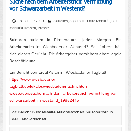
Suche nach dem Arbeiterstrich: Vermittlung
von Schwarzarbeit im Westend?
18. Januar 2019
Aktuelles
,
Allgemein
,
Faire Mobilität
,
Faire
Mobilität Hessen
,
Presse
Bulgaren steigen in Firmenautos, jeden Morgen. Ein
Arbeiterstrich im Wiesbadener Westend? Seit Jahren hält
sich dieses Gerücht. Die Arbeitgeber versichern aber: legale
Beschäftigung.
Ein Bericht von
Erdal Aslan im Wiesbadener Tagblatt
https://www.wiesbadener-
tagblatt.de/lokales/wiesbaden/nachrichten-
wiesbaden/suche-nach-dem-arbeiterstrich-vermittlung-von-
schwarzarbeit-im-westend_19852445
<<
Bericht Bundesweite Aktionswochen Saisonarbeit in
der Landwirtschaft